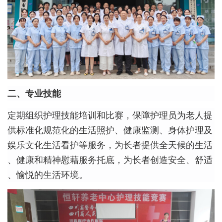
二、专业技能
定期组织护理技能培训和比赛，保障护理员为老人提
供标准化规范化的
生
活
照
护
、
健
康
监
测
、
身
体
护
理
及
娱
乐
文
化
生
活看护等服务
，
为
长
者
提
供
全
天
候
的
生
活
、
健
康
和
精
神
慰
藉
服
务托底
，
为
长
者
创
造
安
全
、
舒
适
、
愉
悦
的
生
活
环
境
。