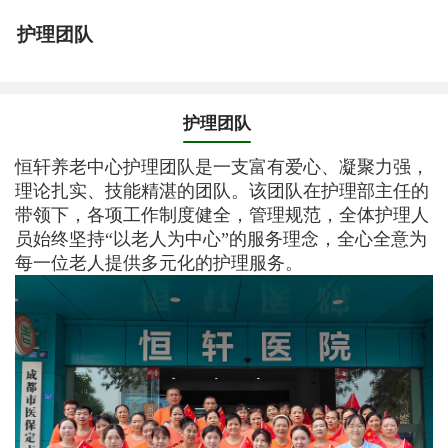
护理团队
护理团队
恒轩养老中心护理团队是一支富有爱心、凝聚力强，
理论扎实、技能精湛的团队。该团队在护理部主任的
带领下，各项工作制度健全，管理规范，全体护理人
员始终坚持“以老人为中心”的服务理念，全心全意为
每一位老人提供多元化的护理服务。