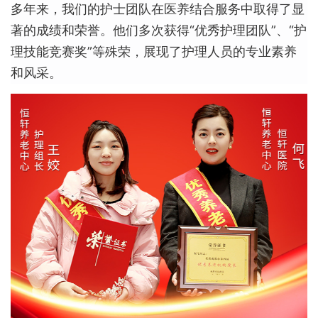
多年来，我们的护士团队在医养结合服务中取得了显
著的成绩和荣誉。他们多次获得“优秀护理团队”、“护
理技能竞赛奖”等殊荣，展现了护理人员的专业素养
和风采。